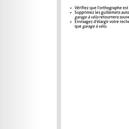
Vérifiez que l'orthographe est
Supprimez les guillemets aut
garage à vélo
retournera souve
Envisagez d'élargir votre rec
que
garage à vélo
.