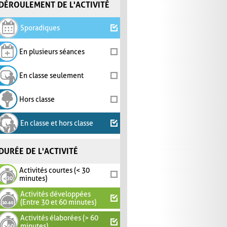
DÉROULEMENT DE L'ACTIVITÉ
Sporadiques
En plusieurs séances
En classe seulement
Hors classe
En classe et hors classe
DURÉE DE L'ACTIVITÉ
Activités courtes (< 30
minutes)
Activités développées
(Entre 30 et 60 minutes)
Activités élaborées (> 60
minutes)