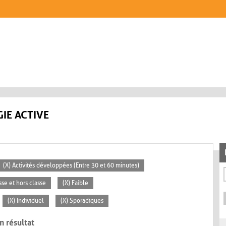
IE ACTIVE
(X) Activités développées (Entre 30 et 60 minutes)
sse et hors classe
(X) Faible
(X) Individuel
(X) Sporadiques
n résultat