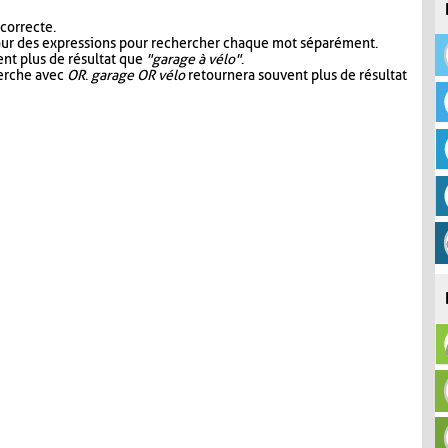
 correcte.
our des expressions pour rechercher chaque mot séparément.
nt plus de résultat que
"garage à vélo"
.
herche avec
OR
.
garage OR vélo
retournera souvent plus de résultat