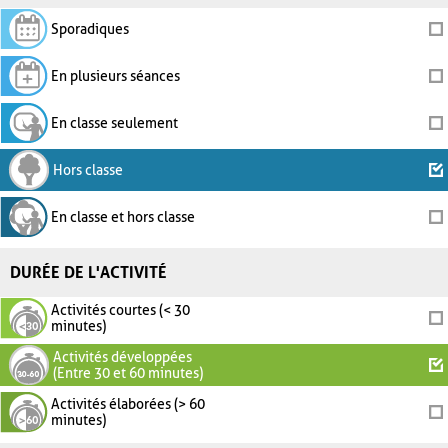
Sporadiques
En plusieurs séances
En classe seulement
Hors classe
En classe et hors classe
DURÉE DE L'ACTIVITÉ
Activités courtes (< 30
minutes)
Activités développées
(Entre 30 et 60 minutes)
Activités élaborées (> 60
minutes)