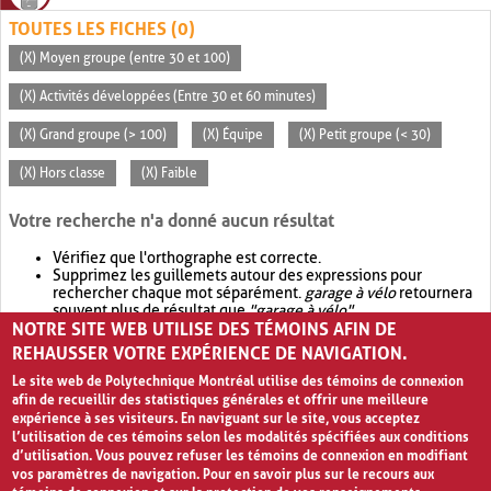
TOUTES LES FICHES (0)
(X) Moyen groupe (entre 30 et 100)
(X) Activités développées (Entre 30 et 60 minutes)
(X) Grand groupe (> 100)
(X) Équipe
(X) Petit groupe (< 30)
(X) Hors classe
(X) Faible
Votre recherche n'a donné aucun résultat
Vérifiez que l'orthographe est correcte.
Supprimez les guillemets autour des expressions pour
rechercher chaque mot séparément.
garage à vélo
retournera
souvent plus de résultat que
"garage à vélo"
.
NOTRE SITE WEB UTILISE DES TÉMOINS AFIN DE
Envisagez d'élargir votre recherche avec
OR
.
garage OR vélo
retournera souvent plus de résultat que
garage à vélo
.
REHAUSSER VOTRE EXPÉRIENCE DE NAVIGATION.
Le site web de Polytechnique Montréal utilise des témoins de connexion
afin de recueillir des statistiques générales et offrir une meilleure
expérience à ses visiteurs. En naviguant sur le site, vous acceptez
l’utilisation de ces témoins selon les modalités spécifiées aux conditions
d’utilisation. Vous pouvez refuser les témoins de connexion en modifiant
vos paramètres de navigation. Pour en savoir plus sur le recours aux