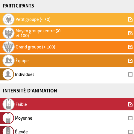
PARTICIPANTS
Petit groupe (< 30)
Moyen groupe (entre 30
et 100)
Grand groupe (> 100)
Équipe
Individuel
INTENSITÉ D'ANIMATION
Faible
Moyenne
Élevée