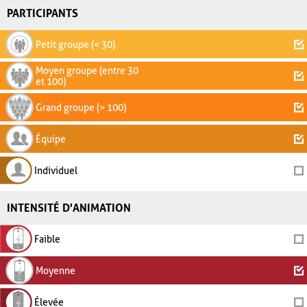
PARTICIPANTS
Petit groupe (< 30)
Moyen groupe (entre 30
et 100)
Grand groupe (> 100)
Équipe
Individuel
INTENSITÉ D'ANIMATION
Faible
Moyenne
Élevée