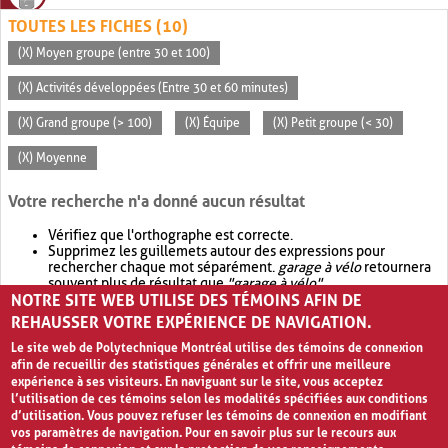
TOUTES LES FICHES (10)
(X) Moyen groupe (entre 30 et 100)
(X) Activités développées (Entre 30 et 60 minutes)
(X) Grand groupe (> 100)
(X) Équipe
(X) Petit groupe (< 30)
(X) Moyenne
Votre recherche n'a donné aucun résultat
Vérifiez que l'orthographe est correcte.
Supprimez les guillemets autour des expressions pour
rechercher chaque mot séparément.
garage à vélo
retournera
souvent plus de résultat que
"garage à vélo"
.
NOTRE SITE WEB UTILISE DES TÉMOINS AFIN DE
Envisagez d'élargir votre recherche avec
OR
.
garage OR vélo
retournera souvent plus de résultat que
garage à vélo
.
REHAUSSER VOTRE EXPÉRIENCE DE NAVIGATION.
Le site web de Polytechnique Montréal utilise des témoins de connexion
afin de recueillir des statistiques générales et offrir une meilleure
expérience à ses visiteurs. En naviguant sur le site, vous acceptez
l’utilisation de ces témoins selon les modalités spécifiées aux conditions
d’utilisation. Vous pouvez refuser les témoins de connexion en modifiant
vos paramètres de navigation. Pour en savoir plus sur le recours aux