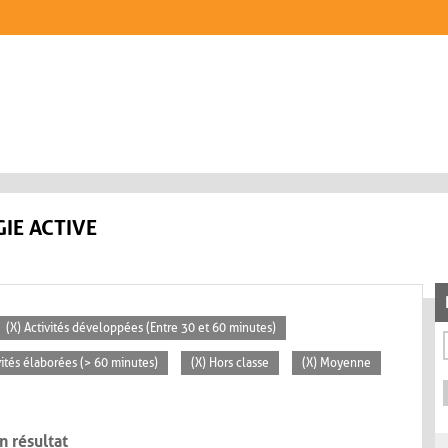
IE ACTIVE
(X) Activités développées (Entre 30 et 60 minutes)
vités élaborées (> 60 minutes)
(X) Hors classe
(X) Moyenne
n résultat