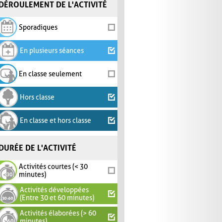
DÉROULEMENT DE L'ACTIVITÉ
Sporadiques
En plusieurs séances
En classe seulement
Hors classe
En classe et hors classe
DURÉE DE L'ACTIVITÉ
Activités courtes (< 30
minutes)
Activités développées
(Entre 30 et 60 minutes)
Activités élaborées (> 60
minutes)