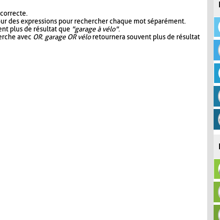
 correcte.
our des expressions pour rechercher chaque mot séparément.
nt plus de résultat que
"garage à vélo"
.
herche avec
OR
.
garage OR vélo
retournera souvent plus de résultat