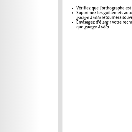
Vérifiez que l'orthographe est
Supprimez les guillemets aut
garage à vélo
retournera souve
Envisagez d'élargir votre rec
que
garage à vélo
.