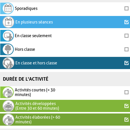
Sporadiques
En plusieurs séances
En classe seulement
Hors classe
En classe et hors classe
DURÉE DE L'ACTIVITÉ
Activités courtes (< 30
minutes)
Activités développées
(Entre 30 et 60 minutes)
Activités élaborées (> 60
minutes)