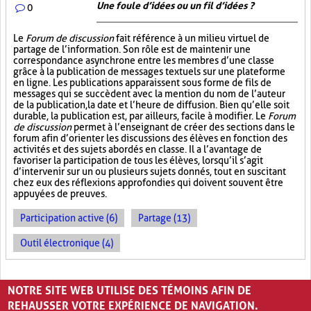
Une foule d’idées ou un fil d’idées ?
0
Le
Forum de discussion
fait référence à un milieu virtuel de
partage de l’information. Son rôle est de maintenir une
correspondance asynchrone entre les membres d’une classe
grâce à la publication de messages textuels sur une plateforme
en ligne. Les publications apparaissent sous forme de fils de
messages qui se succèdent avec la mention du nom de l’auteur
de la publication, la date et l’heure de diffusion. Bien qu’elle soit
durable, la publication est, par ailleurs, facile à modifier. Le
Forum
de discussion
permet à l’enseignant de créer des sections dans le
forum afin d’orienter les discussions des élèves en fonction des
activités et des sujets abordés en classe. Il a l’avantage de
favoriser la participation de tous les élèves, lorsqu’il s’agit
d’intervenir sur un ou plusieurs sujets donnés, tout en suscitant
chez eux des réflexions approfondies qui doivent souvent être
appuyées de preuves.
Participation active (6)
Partage (13)
Outil électronique (4)
PAGES
NOTRE SITE WEB UTILISE DES TÉMOINS AFIN DE
«
‹
1
2
3
REHAUSSER VOTRE EXPÉRIENCE DE NAVIGATION.