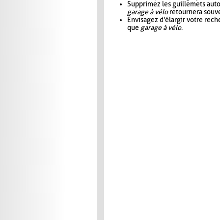
Supprimez les guillemets aut
garage à vélo
retournera souve
Envisagez d'élargir votre rec
que
garage à vélo
.