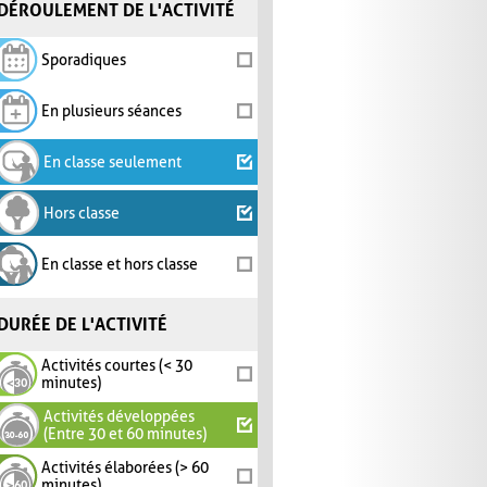
DÉROULEMENT DE L'ACTIVITÉ
Sporadiques
En plusieurs séances
En classe seulement
Hors classe
En classe et hors classe
DURÉE DE L'ACTIVITÉ
Activités courtes (< 30
minutes)
Activités développées
(Entre 30 et 60 minutes)
Activités élaborées (> 60
minutes)