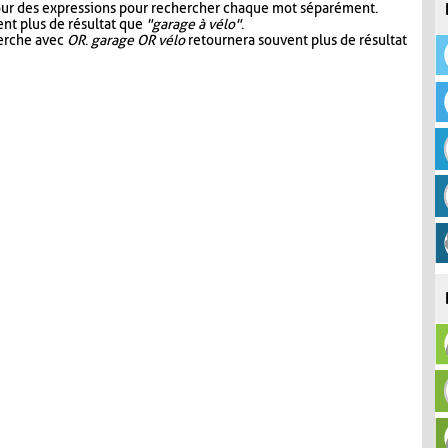
our des expressions pour rechercher chaque mot séparément.
nt plus de résultat que
"garage à vélo"
.
herche avec
OR
.
garage OR vélo
retournera souvent plus de résultat