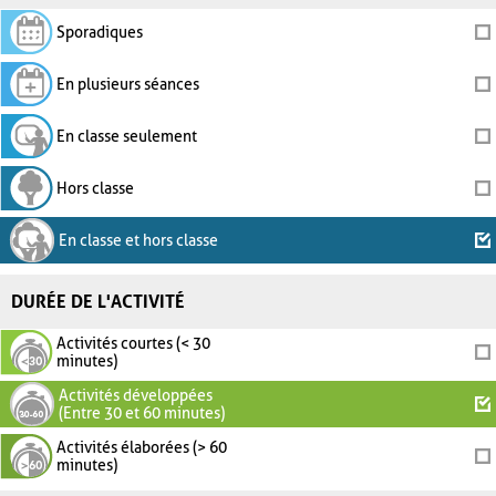
Sporadiques
En plusieurs séances
En classe seulement
Hors classe
En classe et hors classe
DURÉE DE L'ACTIVITÉ
Activités courtes (< 30
minutes)
Activités développées
(Entre 30 et 60 minutes)
Activités élaborées (> 60
minutes)