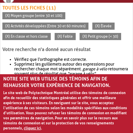
TOUTES LES FICHES (11)
(X) Moyen groupe (entre 30 et 100)
(X) Activités développées (Entre 30 et 60 minutes)
(X) Élevée
(X) En classe et hors classe
(X) Faible
(X) Petit groupe (< 30)
Votre recherche n'a donné aucun résultat
Vérifiez que l'orthographe est correcte.
Supprimez les guillemets autour des expressions pour
rechercher chaque mot séparément.
garage à vélo
retournera
souvent plus de résultat que
"garage à vélo"
.
NOTRE SITE WEB UTILISE DES TÉMOINS AFIN DE
Envisagez d'élargir votre recherche avec
OR
.
garage OR vélo
retournera souvent plus de résultat que
garage à vélo
.
REHAUSSER VOTRE EXPÉRIENCE DE NAVIGATION.
Le site web de Polytechnique Montréal utilise des témoins de connexion
afin de recueillir des statistiques générales et offrir une meilleure
expérience à ses visiteurs. En naviguant sur le site, vous acceptez
l’utilisation de ces témoins selon les modalités spécifiées aux conditions
d’utilisation. Vous pouvez refuser les témoins de connexion en modifiant
vos paramètres de navigation. Pour en savoir plus sur le recours aux
témoins de connexion et sur la protection de vos renseignements
personnels,
cliquez ici
.
Avis de confidentialité et conditions d’utilisation