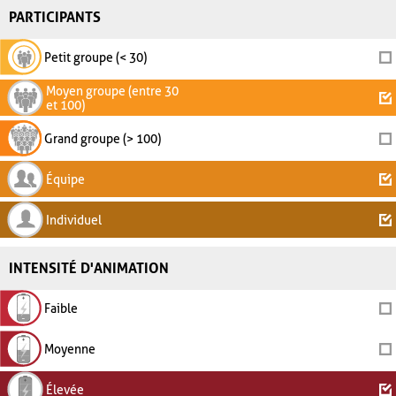
PARTICIPANTS
Petit groupe (< 30)
Moyen groupe (entre 30
et 100)
Grand groupe (> 100)
Équipe
Individuel
INTENSITÉ D'ANIMATION
Faible
Moyenne
Élevée