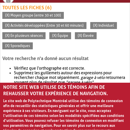
TOUTES LES FICHES (6)
(X) Moyen groupe (entre 30 et 100)
(X) Activités développées (Entre 30 et 60 minutes)
(X) Individuel
(X) En plusieurs séances
(X) Équipe
(X) Élevée
(X) Sporadiques
Votre recherche n'a donné aucun résultat
Vérifiez que l'orthographe est correcte.
Supprimez les guillemets autour des expressions pour
rechercher chaque mot séparément.
garage à vélo
retournera
souvent plus de résultat que
"garage à vélo"
.
NOTRE SITE WEB UTILISE DES TÉMOINS AFIN DE
Envisagez d'élargir votre recherche avec
OR
.
garage OR vélo
retournera souvent plus de résultat que
garage à vélo
.
REHAUSSER VOTRE EXPÉRIENCE DE NAVIGATION.
Le site web de Polytechnique Montréal utilise des témoins de connexion
afin de recueillir des statistiques générales et offrir une meilleure
expérience à ses visiteurs. En naviguant sur le site, vous acceptez
l’utilisation de ces témoins selon les modalités spécifiées aux conditions
d’utilisation. Vous pouvez refuser les témoins de connexion en modifiant
vos paramètres de navigation. Pour en savoir plus sur le recours aux