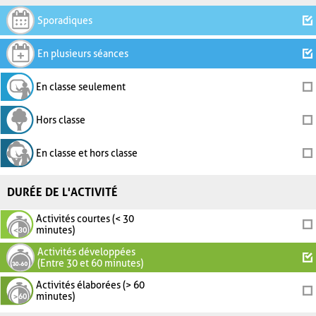
Sporadiques
En plusieurs séances
En classe seulement
Hors classe
En classe et hors classe
DURÉE DE L'ACTIVITÉ
Activités courtes (< 30
minutes)
Activités développées
(Entre 30 et 60 minutes)
Activités élaborées (> 60
minutes)