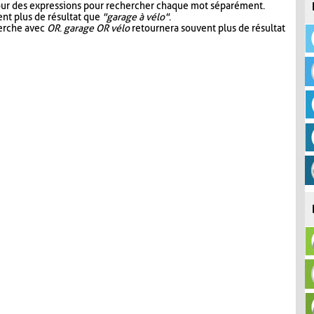
our des expressions pour rechercher chaque mot séparément.
nt plus de résultat que
"garage à vélo"
.
herche avec
OR
.
garage OR vélo
retournera souvent plus de résultat