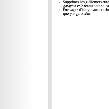
Supprimez les guillemets aut
garage à vélo
retournera souve
Envisagez d'élargir votre rec
que
garage à vélo
.