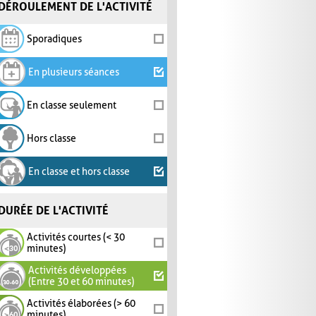
DÉROULEMENT DE L'ACTIVITÉ
Sporadiques
En plusieurs séances
En classe seulement
Hors classe
En classe et hors classe
DURÉE DE L'ACTIVITÉ
Activités courtes (< 30
minutes)
Activités développées
(Entre 30 et 60 minutes)
Activités élaborées (> 60
minutes)