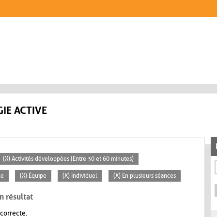
IE ACTIVE
(X) Activités développées (Entre 30 et 60 minutes)
le
(X) Équipe
(X) Individuel
(X) En plusieurs séances
n résultat
 correcte.