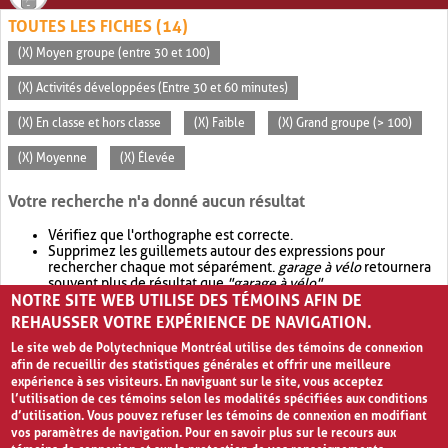
TOUTES LES FICHES (14)
(X) Moyen groupe (entre 30 et 100)
(X) Activités développées (Entre 30 et 60 minutes)
(X) En classe et hors classe
(X) Faible
(X) Grand groupe (> 100)
(X) Moyenne
(X) Élevée
Votre recherche n'a donné aucun résultat
Vérifiez que l'orthographe est correcte.
Supprimez les guillemets autour des expressions pour
rechercher chaque mot séparément.
garage à vélo
retournera
souvent plus de résultat que
"garage à vélo"
.
NOTRE SITE WEB UTILISE DES TÉMOINS AFIN DE
Envisagez d'élargir votre recherche avec
OR
.
garage OR vélo
retournera souvent plus de résultat que
garage à vélo
.
REHAUSSER VOTRE EXPÉRIENCE DE NAVIGATION.
Le site web de Polytechnique Montréal utilise des témoins de connexion
afin de recueillir des statistiques générales et offrir une meilleure
expérience à ses visiteurs. En naviguant sur le site, vous acceptez
l’utilisation de ces témoins selon les modalités spécifiées aux conditions
d’utilisation. Vous pouvez refuser les témoins de connexion en modifiant
vos paramètres de navigation. Pour en savoir plus sur le recours aux