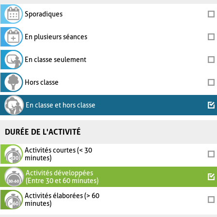
Sporadiques
En plusieurs séances
En classe seulement
Hors classe
En classe et hors classe
DURÉE DE L'ACTIVITÉ
Activités courtes (< 30
minutes)
Activités développées
(Entre 30 et 60 minutes)
Activités élaborées (> 60
minutes)