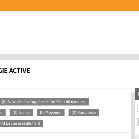
IE ACTIVE
(X) Activités développées (Entre 30 et 60 minutes)
le
(X) Équipe
(X) Moyenne
(X) Hors classe
(X) En classe seulement