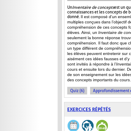
Un
Inventaire de concepts
est un qu
connaissances et les concepts de 
donné.
Il est composé d’un ensemb
multiples conçues dans l’objectif d
compréhension de ces concepts f
élèves. Ainsi,
un
Inventaire de con
seulement la bonne réponse trouvée
compréhension. Il faut donc que c
un type différent de compréhensio
les élèves peuvent entretenir sur 
aisément ces idées fausses et d’y
sont invités à répondre à l’
Inventa
cours et ensuite lors du dernier. 
de son enseignement sur les idée
des concepts importants du cours.
Quiz (6)
Approfondissement d
EXERCICES RÉPÉTÉS