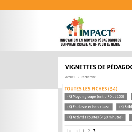
Aller au contenu principal
VIGNETTES DE PÉDAGOG
Accueil
Recherche
TOUTES LES FICHES (54)
(X) Moyen groupe (entre 30 et 100)
(X) En classe et hors classe
(X) Faib
(X) Activités courtes (< 30 minutes)
PAGES
«
‹
1
2
3