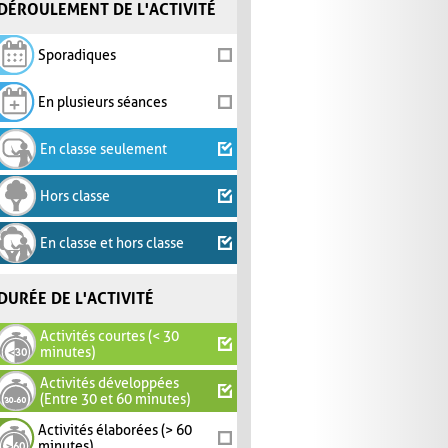
DÉROULEMENT DE L'ACTIVITÉ
Sporadiques
En plusieurs séances
En classe seulement
Hors classe
En classe et hors classe
DURÉE DE L'ACTIVITÉ
Activités courtes (< 30
minutes)
Activités développées
(Entre 30 et 60 minutes)
Activités élaborées (> 60
minutes)