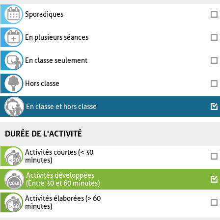
Sporadiques
En plusieurs séances
En classe seulement
Hors classe
En classe et hors classe
DURÉE DE L'ACTIVITÉ
Activités courtes (< 30
minutes)
Activités développées
(Entre 30 et 60 minutes)
Activités élaborées (> 60
minutes)