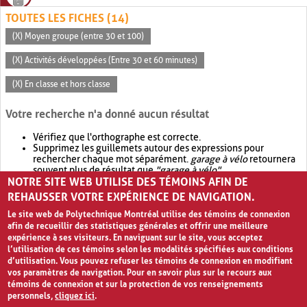
TOUTES LES FICHES (14)
(X) Moyen groupe (entre 30 et 100)
(X) Activités développées (Entre 30 et 60 minutes)
(X) En classe et hors classe
Votre recherche n'a donné aucun résultat
Vérifiez que l'orthographe est correcte.
Supprimez les guillemets autour des expressions pour
rechercher chaque mot séparément.
garage à vélo
retournera
souvent plus de résultat que
"garage à vélo"
.
NOTRE SITE WEB UTILISE DES TÉMOINS AFIN DE
Envisagez d'élargir votre recherche avec
OR
.
garage OR vélo
retournera souvent plus de résultat que
garage à vélo
.
REHAUSSER VOTRE EXPÉRIENCE DE NAVIGATION.
Le site web de Polytechnique Montréal utilise des témoins de connexion
afin de recueillir des statistiques générales et offrir une meilleure
expérience à ses visiteurs. En naviguant sur le site, vous acceptez
l’utilisation de ces témoins selon les modalités spécifiées aux conditions
d’utilisation. Vous pouvez refuser les témoins de connexion en modifiant
vos paramètres de navigation. Pour en savoir plus sur le recours aux
témoins de connexion et sur la protection de vos renseignements
personnels,
cliquez ici
.
Avis de confidentialité et conditions d’utilisation