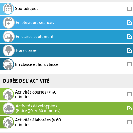
Sporadiques
En plusieurs séances
En classe seulement
Hors classe
En classe et hors classe
DURÉE DE L'ACTIVITÉ
Activités courtes (< 30
minutes)
Activités développées
(Entre 30 et 60 minutes)
Activités élaborées (> 60
minutes)