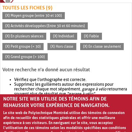
TOUTES LES FICHES (9)
(X) Moyen groupe (entre 30 et 100)
(X) Activités développées (Entre 30 et 60 minutes)
(X) En plusieurs séances
(X) Individuel
(X) Faible
(X) Petit groupe (< 30)
(X) Hors classe
(X) En classe seulement
(X) Grand groupe (> 100)
Votre recherche n'a donné aucun résultat
Vérifiez que l'orthographe est correcte.
Supprimez les guillemets autour des expressions pour
rechercher chaque mot séparément.
garage à vélo
retournera
souvent plus de résultat que
"garage à vélo"
.
NOTRE SITE WEB UTILISE DES TÉMOINS AFIN DE
Envisagez d'élargir votre recherche avec
OR
.
garage OR vélo
retournera souvent plus de résultat que
garage à vélo
.
REHAUSSER VOTRE EXPÉRIENCE DE NAVIGATION.
Le site web de Polytechnique Montréal utilise des témoins de connexion
afin de recueillir des statistiques générales et offrir une meilleure
expérience à ses visiteurs. En naviguant sur le site, vous acceptez
l’utilisation de ces témoins selon les modalités spécifiées aux conditions