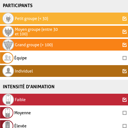
PARTICIPANTS
Petit groupe (< 30)
Moyen groupe (entre 30
et 100)
Grand groupe (> 100)
Équipe
Individuel
INTENSITÉ D'ANIMATION
Faible
Moyenne
Élevée