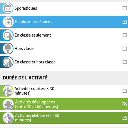
Sporadiques
En plusieurs séances
En classe seulement
Hors classe
En classe et hors classe
DURÉE DE L'ACTIVITÉ
Activités courtes (< 30
minutes)
Activités développées
(Entre 30 et 60 minutes)
Activités élaborées (> 60
minutes)