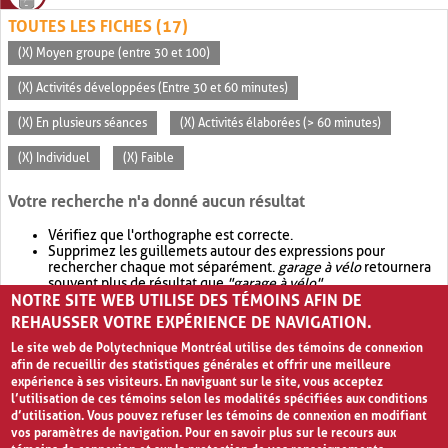
TOUTES LES FICHES (17)
(X) Moyen groupe (entre 30 et 100)
(X) Activités développées (Entre 30 et 60 minutes)
(X) En plusieurs séances
(X) Activités élaborées (> 60 minutes)
(X) Individuel
(X) Faible
Votre recherche n'a donné aucun résultat
Vérifiez que l'orthographe est correcte.
Supprimez les guillemets autour des expressions pour
rechercher chaque mot séparément.
garage à vélo
retournera
souvent plus de résultat que
"garage à vélo"
.
NOTRE SITE WEB UTILISE DES TÉMOINS AFIN DE
Envisagez d'élargir votre recherche avec
OR
.
garage OR vélo
retournera souvent plus de résultat que
garage à vélo
.
REHAUSSER VOTRE EXPÉRIENCE DE NAVIGATION.
Le site web de Polytechnique Montréal utilise des témoins de connexion
afin de recueillir des statistiques générales et offrir une meilleure
expérience à ses visiteurs. En naviguant sur le site, vous acceptez
l’utilisation de ces témoins selon les modalités spécifiées aux conditions
d’utilisation. Vous pouvez refuser les témoins de connexion en modifiant
vos paramètres de navigation. Pour en savoir plus sur le recours aux