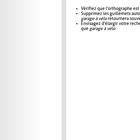
Vérifiez que l'orthographe est
Supprimez les guillemets aut
garage à vélo
retournera souve
Envisagez d'élargir votre rec
que
garage à vélo
.