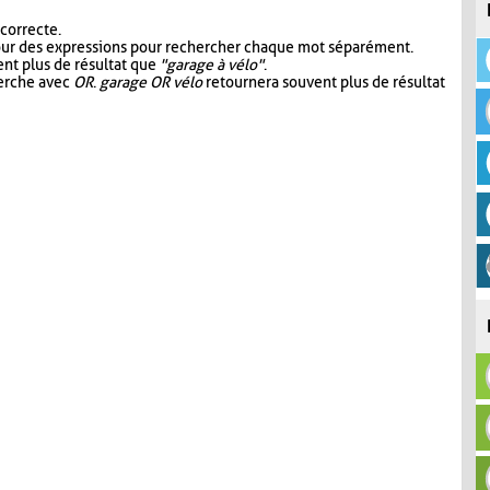
 correcte.
our des expressions pour rechercher chaque mot séparément.
nt plus de résultat que
"garage à vélo"
.
herche avec
OR
.
garage OR vélo
retournera souvent plus de résultat