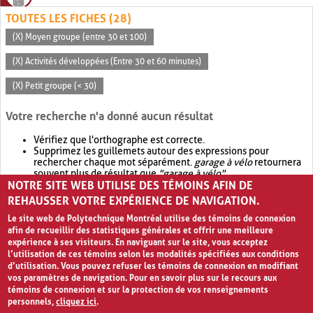
TOUTES LES FICHES (28)
(X) Moyen groupe (entre 30 et 100)
(X) Activités développées (Entre 30 et 60 minutes)
(X) Petit groupe (< 30)
Votre recherche n'a donné aucun résultat
Vérifiez que l'orthographe est correcte.
Supprimez les guillemets autour des expressions pour
rechercher chaque mot séparément.
garage à vélo
retournera
souvent plus de résultat que
"garage à vélo"
.
NOTRE SITE WEB UTILISE DES TÉMOINS AFIN DE
Envisagez d'élargir votre recherche avec
OR
.
garage OR vélo
retournera souvent plus de résultat que
garage à vélo
.
REHAUSSER VOTRE EXPÉRIENCE DE NAVIGATION.
Le site web de Polytechnique Montréal utilise des témoins de connexion
afin de recueillir des statistiques générales et offrir une meilleure
expérience à ses visiteurs. En naviguant sur le site, vous acceptez
l’utilisation de ces témoins selon les modalités spécifiées aux conditions
d’utilisation. Vous pouvez refuser les témoins de connexion en modifiant
vos paramètres de navigation. Pour en savoir plus sur le recours aux
témoins de connexion et sur la protection de vos renseignements
personnels,
cliquez ici
.
Avis de confidentialité et conditions d’utilisation