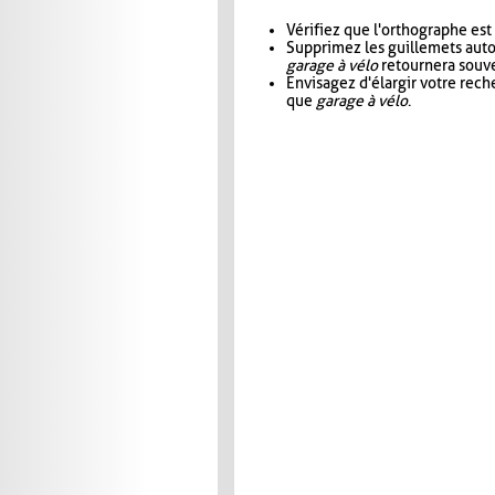
Vérifiez que l'orthographe est
Supprimez les guillemets aut
garage à vélo
retournera souve
Envisagez d'élargir votre rec
que
garage à vélo
.