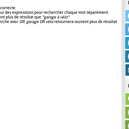
 correcte.
our des expressions pour rechercher chaque mot séparément.
nt plus de résultat que
"garage à vélo"
.
herche avec
OR
.
garage OR vélo
retournera souvent plus de résultat