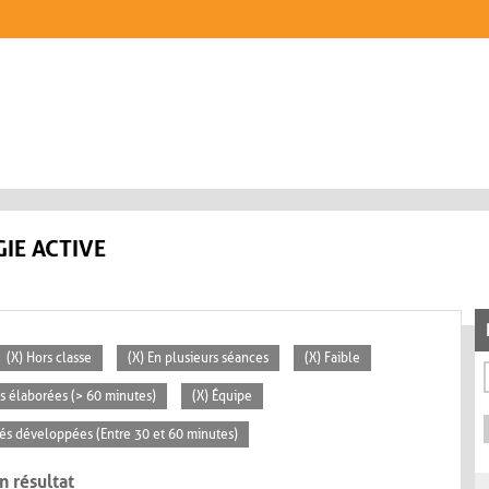
IE ACTIVE
(X) Hors classe
(X) En plusieurs séances
(X) Faible
tés élaborées (> 60 minutes)
(X) Équipe
ités développées (Entre 30 et 60 minutes)
n résultat