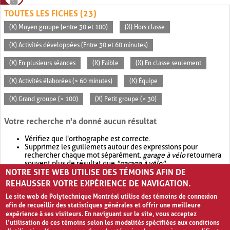
TOUTES LES FICHES (23)
(X) Moyen groupe (entre 30 et 100)
(X) Hors classe
(X) Activités développées (Entre 30 et 60 minutes)
(X) En plusieurs séances
(X) Faible
(X) En classe seulement
(X) Activités élaborées (> 60 minutes)
(X) Équipe
(X) Grand groupe (> 100)
(X) Petit groupe (< 30)
Votre recherche n'a donné aucun résultat
Vérifiez que l'orthographe est correcte.
Supprimez les guillemets autour des expressions pour
rechercher chaque mot séparément.
garage à vélo
retournera
souvent plus de résultat que
"garage à vélo"
.
NOTRE SITE WEB UTILISE DES TÉMOINS AFIN DE
Envisagez d'élargir votre recherche avec
OR
.
garage OR vélo
retournera souvent plus de résultat que
garage à vélo
.
REHAUSSER VOTRE EXPÉRIENCE DE NAVIGATION.
Le site web de Polytechnique Montréal utilise des témoins de connexion
afin de recueillir des statistiques générales et offrir une meilleure
expérience à ses visiteurs. En naviguant sur le site, vous acceptez
l’utilisation de ces témoins selon les modalités spécifiées aux conditions