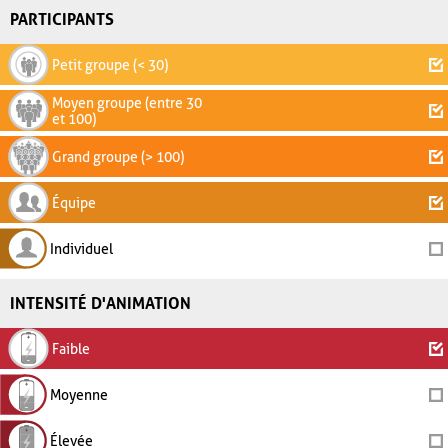
PARTICIPANTS
Petit groupe (< 30)
Moyen groupe (entre 30
et 100)
Grand groupe (> 100)
Équipe
Individuel
INTENSITÉ D'ANIMATION
Faible
Moyenne
Élevée