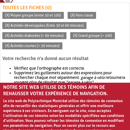
TOUTES LES FICHES (0)
(X) Moyen groupe (entre 30 et 100)
(X) Hors classe
(X) Activités développées (Entre 30 et 60 minutes)
(X) Activités élaborées (> 60 minutes)
(X) Grand groupe (> 100)
(X) Activités courtes (< 30 minutes)
Votre recherche n'a donné aucun résultat
Vérifiez que l'orthographe est correcte.
Supprimez les guillemets autour des expressions pour
rechercher chaque mot séparément.
garage à vélo
retournera
souvent plus de résultat que
"garage à vélo"
.
NOTRE SITE WEB UTILISE DES TÉMOINS AFIN DE
Envisagez d'élargir votre recherche avec
OR
.
garage OR vélo
retournera souvent plus de résultat que
garage à vélo
.
REHAUSSER VOTRE EXPÉRIENCE DE NAVIGATION.
Le site web de Polytechnique Montréal utilise des témoins de connexion
afin de recueillir des statistiques générales et offrir une meilleure
expérience à ses visiteurs. En naviguant sur le site, vous acceptez
l’utilisation de ces témoins selon les modalités spécifiées aux conditions
d’utilisation. Vous pouvez refuser les témoins de connexion en modifiant
vos paramètres de navigation. Pour en savoir plus sur le recours aux