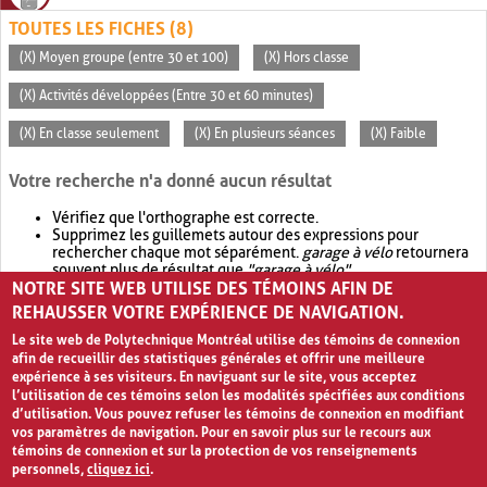
TOUTES LES FICHES (8)
(X) Moyen groupe (entre 30 et 100)
(X) Hors classe
(X) Activités développées (Entre 30 et 60 minutes)
(X) En classe seulement
(X) En plusieurs séances
(X) Faible
Votre recherche n'a donné aucun résultat
Vérifiez que l'orthographe est correcte.
Supprimez les guillemets autour des expressions pour
rechercher chaque mot séparément.
garage à vélo
retournera
souvent plus de résultat que
"garage à vélo"
.
NOTRE SITE WEB UTILISE DES TÉMOINS AFIN DE
Envisagez d'élargir votre recherche avec
OR
.
garage OR vélo
retournera souvent plus de résultat que
garage à vélo
.
REHAUSSER VOTRE EXPÉRIENCE DE NAVIGATION.
Le site web de Polytechnique Montréal utilise des témoins de connexion
afin de recueillir des statistiques générales et offrir une meilleure
expérience à ses visiteurs. En naviguant sur le site, vous acceptez
l’utilisation de ces témoins selon les modalités spécifiées aux conditions
d’utilisation. Vous pouvez refuser les témoins de connexion en modifiant
vos paramètres de navigation. Pour en savoir plus sur le recours aux
témoins de connexion et sur la protection de vos renseignements
personnels,
cliquez ici
.
Avis de confidentialité et conditions d’utilisation