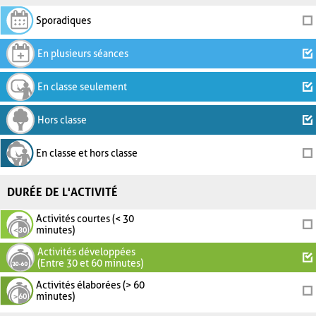
Sporadiques
En plusieurs séances
En classe seulement
Hors classe
En classe et hors classe
DURÉE DE L'ACTIVITÉ
Activités courtes (< 30
minutes)
Activités développées
(Entre 30 et 60 minutes)
Activités élaborées (> 60
minutes)