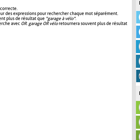
 correcte.
our des expressions pour rechercher chaque mot séparément.
nt plus de résultat que
"garage à vélo"
.
herche avec
OR
.
garage OR vélo
retournera souvent plus de résultat