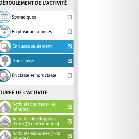
DÉROULEMENT DE L'ACTIVITÉ
Sporadiques
En plusieurs séances
En classe seulement
Hors classe
En classe et hors classe
DURÉE DE L'ACTIVITÉ
Activités courtes (< 30
minutes)
Activités développées
(Entre 30 et 60 minutes)
Activités élaborées (> 60
minutes)