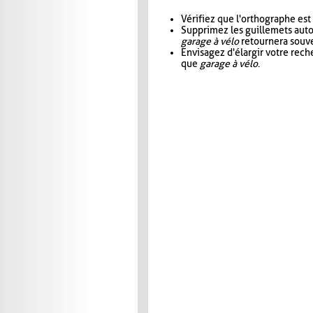
Vérifiez que l'orthographe est
Supprimez les guillemets aut
garage à vélo
retournera souve
Envisagez d'élargir votre rec
que
garage à vélo
.