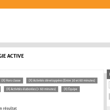
IE ACTIVE
(X) Hors classe
(X) Activités développées (Entre 30 et 60 minutes)
(X) Activités élaborées (> 60 minutes)
(X) Équipe
n résultat