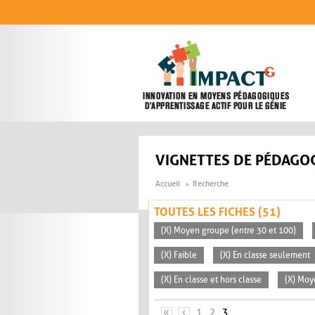
Aller au contenu principal
VIGNETTES DE PÉDAGOG
Accueil
Recherche
TOUTES LES FICHES (51)
(X) Moyen groupe (entre 30 et 100)
(X) Faible
(X) En classe seulement
(X) En classe et hors classe
(X) Mo
PAGES
«
‹
1
2
3