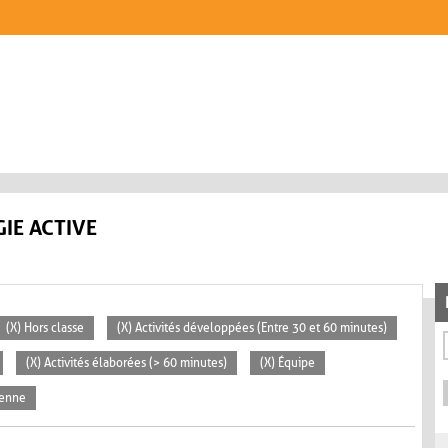
IE ACTIVE
(X) Hors classe
(X) Activités développées (Entre 30 et 60 minutes)
(X) Activités élaborées (> 60 minutes)
(X) Équipe
yenne