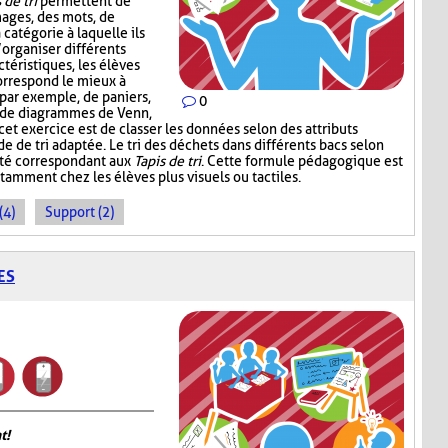
 de tri
permettent de
mages, des mots, de
 catégorie à laquelle ils
’organiser différents
téristiques, les élèves
correspond le mieux à
, par exemple, de paniers,
0
, de diagrammes de Venn,
 cet exercice est de classer les données selon des attributs
de de tri adaptée. Le tri des déchets dans différents bacs selon
ité correspondant aux
Tapis de tri
. Cette formule pédagogique est
tamment chez les élèves plus visuels ou tactiles.
(4)
Support (2)
ES
t!