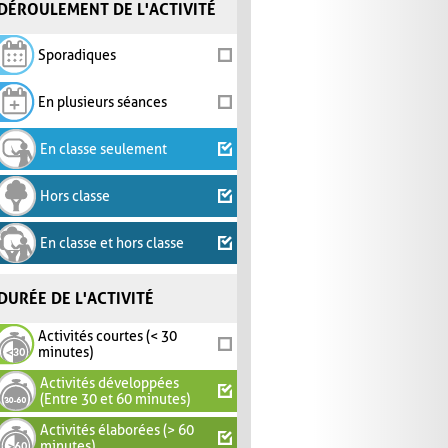
DÉROULEMENT DE L'ACTIVITÉ
Sporadiques
En plusieurs séances
En classe seulement
Hors classe
En classe et hors classe
DURÉE DE L'ACTIVITÉ
Activités courtes (< 30
minutes)
Activités développées
(Entre 30 et 60 minutes)
Activités élaborées (> 60
minutes)