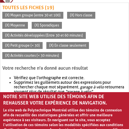
TOUTES LES FICHES (19)
(X) Moyen groupe (entre 30 et 100)
(X) Hors classe
(X) Moyenne
(X) Sporadiques
(X) Activités développées (Entre 30 et 60 minutes)
(X) Petit groupe (< 30)
(X) En classe seulement
(X) Activités courtes (< 30 minutes)
Votre recherche n'a donné aucun résultat
Vérifiez que l'orthographe est correcte.
Supprimez les guillemets autour des expressions pour
rechercher chaque mot séparément.
garage à vélo
retournera
souvent plus de résultat que
"garage à vélo"
.
NOTRE SITE WEB UTILISE DES TÉMOINS AFIN DE
Envisagez d'élargir votre recherche avec
OR
.
garage OR vélo
retournera souvent plus de résultat que
garage à vélo
.
REHAUSSER VOTRE EXPÉRIENCE DE NAVIGATION.
Le site web de Polytechnique Montréal utilise des témoins de connexion
afin de recueillir des statistiques générales et offrir une meilleure
expérience à ses visiteurs. En naviguant sur le site, vous acceptez
l’utilisation de ces témoins selon les modalités spécifiées aux conditions