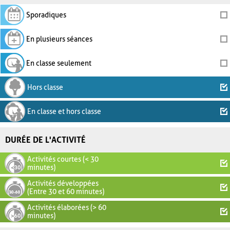
Sporadiques
En plusieurs séances
En classe seulement
Hors classe
En classe et hors classe
DURÉE DE L'ACTIVITÉ
Activités courtes (< 30
minutes)
Activités développées
(Entre 30 et 60 minutes)
Activités élaborées (> 60
minutes)