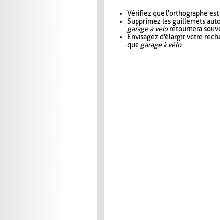
Vérifiez que l'orthographe est
Supprimez les guillemets aut
garage à vélo
retournera souve
Envisagez d'élargir votre rec
que
garage à vélo
.