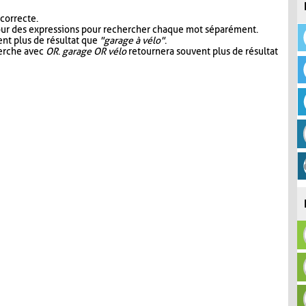
 correcte.
our des expressions pour rechercher chaque mot séparément.
nt plus de résultat que
"garage à vélo"
.
herche avec
OR
.
garage OR vélo
retournera souvent plus de résultat