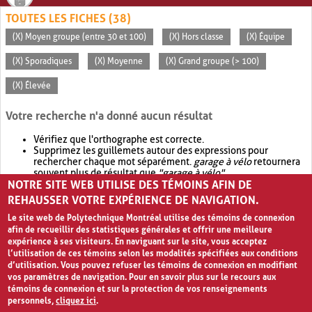
TOUTES LES FICHES (38)
(X) Moyen groupe (entre 30 et 100)
(X) Hors classe
(X) Équipe
(X) Sporadiques
(X) Moyenne
(X) Grand groupe (> 100)
(X) Élevée
Votre recherche n'a donné aucun résultat
Vérifiez que l'orthographe est correcte.
Supprimez les guillemets autour des expressions pour
rechercher chaque mot séparément.
garage à vélo
retournera
souvent plus de résultat que
"garage à vélo"
.
NOTRE SITE WEB UTILISE DES TÉMOINS AFIN DE
Envisagez d'élargir votre recherche avec
OR
.
garage OR vélo
retournera souvent plus de résultat que
garage à vélo
.
REHAUSSER VOTRE EXPÉRIENCE DE NAVIGATION.
Le site web de Polytechnique Montréal utilise des témoins de connexion
afin de recueillir des statistiques générales et offrir une meilleure
expérience à ses visiteurs. En naviguant sur le site, vous acceptez
l’utilisation de ces témoins selon les modalités spécifiées aux conditions
d’utilisation. Vous pouvez refuser les témoins de connexion en modifiant
vos paramètres de navigation. Pour en savoir plus sur le recours aux
témoins de connexion et sur la protection de vos renseignements
personnels,
cliquez ici
.
Avis de confidentialité et conditions d’utilisation