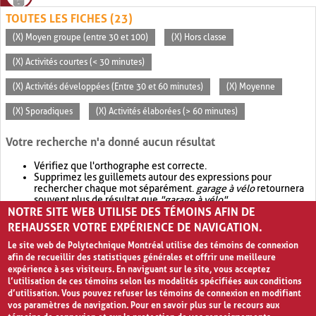
TOUTES LES FICHES (23)
(X) Moyen groupe (entre 30 et 100)
(X) Hors classe
(X) Activités courtes (< 30 minutes)
(X) Activités développées (Entre 30 et 60 minutes)
(X) Moyenne
(X) Sporadiques
(X) Activités élaborées (> 60 minutes)
Votre recherche n'a donné aucun résultat
Vérifiez que l'orthographe est correcte.
Supprimez les guillemets autour des expressions pour
rechercher chaque mot séparément.
garage à vélo
retournera
souvent plus de résultat que
"garage à vélo"
.
NOTRE SITE WEB UTILISE DES TÉMOINS AFIN DE
Envisagez d'élargir votre recherche avec
OR
.
garage OR vélo
retournera souvent plus de résultat que
garage à vélo
.
REHAUSSER VOTRE EXPÉRIENCE DE NAVIGATION.
Le site web de Polytechnique Montréal utilise des témoins de connexion
afin de recueillir des statistiques générales et offrir une meilleure
expérience à ses visiteurs. En naviguant sur le site, vous acceptez
l’utilisation de ces témoins selon les modalités spécifiées aux conditions
d’utilisation. Vous pouvez refuser les témoins de connexion en modifiant
vos paramètres de navigation. Pour en savoir plus sur le recours aux