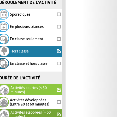
DÉROULEMENT DE L'ACTIVITÉ
Sporadiques
En plusieurs séances
En classe seulement
Hors classe
En classe et hors classe
DURÉE DE L'ACTIVITÉ
Activités courtes (< 30
minutes)
Activités développées
(Entre 30 et 60 minutes)
Activités élaborées (> 60
minutes)