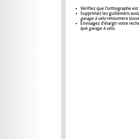
Vérifiez que l'orthographe est
Supprimez les guillemets aut
garage à vélo
retournera souve
Envisagez d'élargir votre rec
que
garage à vélo
.