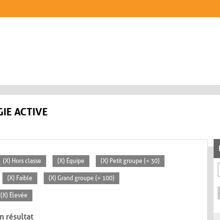
IE ACTIVE
(X) Hors classe
(X) Équipe
(X) Petit groupe (< 30)
(X) Faible
(X) Grand groupe (> 100)
(X) Élevée
n résultat