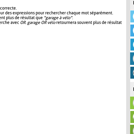
 correcte.
our des expressions pour rechercher chaque mot séparément.
nt plus de résultat que
"garage à vélo"
.
herche avec
OR
.
garage OR vélo
retournera souvent plus de résultat