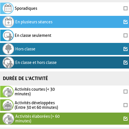
Sporadiques
En plusieurs séances
En classe seulement
Hors classe
En classe et hors classe
DURÉE DE L'ACTIVITÉ
Activités courtes (< 30
minutes)
Activités développées
(Entre 30 et 60 minutes)
Activités élaborées (> 60
minutes)