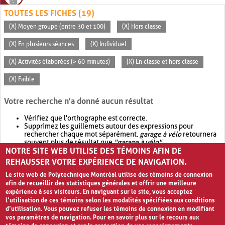
TOUTES LES FICHES (19)
(X) Moyen groupe (entre 30 et 100)
(X) Hors classe
(X) En plusieurs séances
(X) Individuel
(X) Activités élaborées (> 60 minutes)
(X) En classe et hors classe
(X) Faible
Votre recherche n'a donné aucun résultat
Vérifiez que l'orthographe est correcte.
Supprimez les guillemets autour des expressions pour
rechercher chaque mot séparément.
garage à vélo
retournera
souvent plus de résultat que
"garage à vélo"
.
NOTRE SITE WEB UTILISE DES TÉMOINS AFIN DE
Envisagez d'élargir votre recherche avec
OR
.
garage OR vélo
retournera souvent plus de résultat que
garage à vélo
.
REHAUSSER VOTRE EXPÉRIENCE DE NAVIGATION.
Le site web de Polytechnique Montréal utilise des témoins de connexion
afin de recueillir des statistiques générales et offrir une meilleure
expérience à ses visiteurs. En naviguant sur le site, vous acceptez
l’utilisation de ces témoins selon les modalités spécifiées aux conditions
d’utilisation. Vous pouvez refuser les témoins de connexion en modifiant
vos paramètres de navigation. Pour en savoir plus sur le recours aux