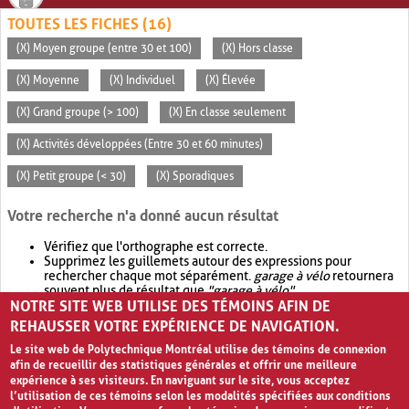
TOUTES LES FICHES (16)
(X) Moyen groupe (entre 30 et 100)
(X) Hors classe
(X) Moyenne
(X) Individuel
(X) Élevée
(X) Grand groupe (> 100)
(X) En classe seulement
(X) Activités développées (Entre 30 et 60 minutes)
(X) Petit groupe (< 30)
(X) Sporadiques
Votre recherche n'a donné aucun résultat
Vérifiez que l'orthographe est correcte.
Supprimez les guillemets autour des expressions pour
rechercher chaque mot séparément.
garage à vélo
retournera
souvent plus de résultat que
"garage à vélo"
.
NOTRE SITE WEB UTILISE DES TÉMOINS AFIN DE
Envisagez d'élargir votre recherche avec
OR
.
garage OR vélo
retournera souvent plus de résultat que
garage à vélo
.
REHAUSSER VOTRE EXPÉRIENCE DE NAVIGATION.
Le site web de Polytechnique Montréal utilise des témoins de connexion
afin de recueillir des statistiques générales et offrir une meilleure
expérience à ses visiteurs. En naviguant sur le site, vous acceptez
l’utilisation de ces témoins selon les modalités spécifiées aux conditions