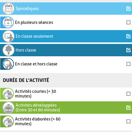
Sporadiques
En plusieurs séances
En classe seulement
Hors classe
En classe et hors classe
DURÉE DE L'ACTIVITÉ
Activités courtes (< 30
minutes)
Activités développées
(Entre 30 et 60 minutes)
Activités élaborées (> 60
minutes)