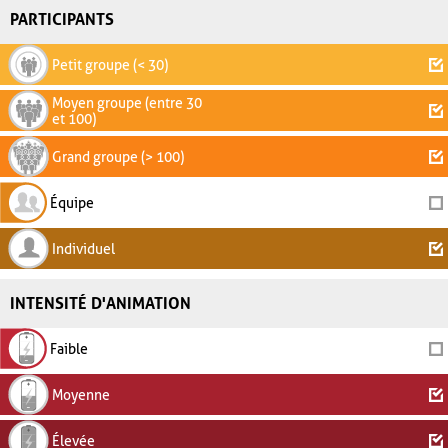
PARTICIPANTS
Petit groupe (< 30)
Moyen groupe (entre 30
et 100)
Grand groupe (> 100)
Équipe
Individuel
INTENSITÉ D'ANIMATION
Faible
Moyenne
Élevée