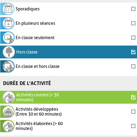
Sporadiques
En plusieurs séances
En classe seulement
Hors classe
En classe et hors classe
DURÉE DE L'ACTIVITÉ
Activités courtes (< 30
minutes)
Activités développées
(Entre 30 et 60 minutes)
Activités élaborées (> 60
minutes)