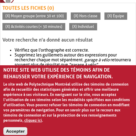
TOUTES LES FICHES (0)
(X) Moyen groupe (entre 30 et 100)
(X) Hors classe
(X) Équipe
(X) Activités courtes (< 30 minutes)
(X) Individuel
Votre recherche n'a donné aucun résultat
Vérifiez que l'orthographe est correcte.
Supprimez les guillemets autour des expressions pour
rechercher chaque mot séparément.
garage à vélo
retournera
souvent plus de résultat que
"garage à vélo"
.
NOTRE SITE WEB UTILISE DES TÉMOINS AFIN DE
Envisagez d'élargir votre recherche avec
OR
.
garage OR vélo
retournera souvent plus de résultat que
garage à vélo
.
REHAUSSER VOTRE EXPÉRIENCE DE NAVIGATION.
Le site web de Polytechnique Montréal utilise des témoins de connexion
afin de recueillir des statistiques générales et offrir une meilleure
expérience à ses visiteurs. En naviguant sur le site, vous acceptez
l’utilisation de ces témoins selon les modalités spécifiées aux conditions
d’utilisation. Vous pouvez refuser les témoins de connexion en modifiant
vos paramètres de navigation. Pour en savoir plus sur le recours aux
témoins de connexion et sur la protection de vos renseignements
personnels,
cliquez ici
.
Avis de confidentialité et conditions d’utilisation
Accepter