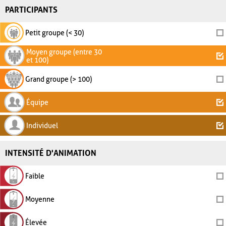
PARTICIPANTS
Petit groupe (< 30)
Moyen groupe (entre 30
et 100)
Grand groupe (> 100)
Équipe
Individuel
INTENSITÉ D'ANIMATION
Faible
Moyenne
Élevée