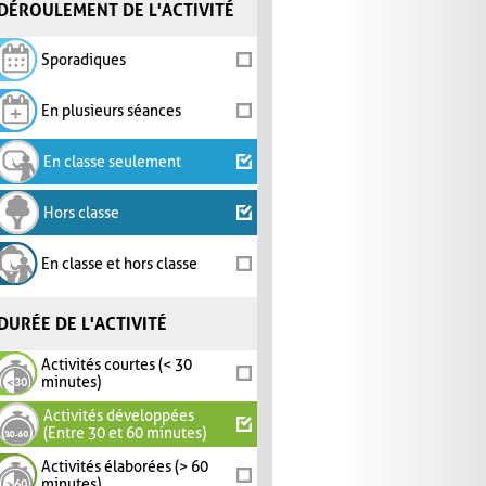
DÉROULEMENT DE L'ACTIVITÉ
Sporadiques
En plusieurs séances
En classe seulement
Hors classe
En classe et hors classe
DURÉE DE L'ACTIVITÉ
Activités courtes (< 30
minutes)
Activités développées
(Entre 30 et 60 minutes)
Activités élaborées (> 60
minutes)