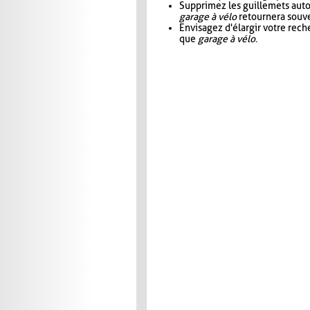
Supprimez les guillemets aut
garage à vélo
retournera souve
Envisagez d'élargir votre rec
que
garage à vélo
.