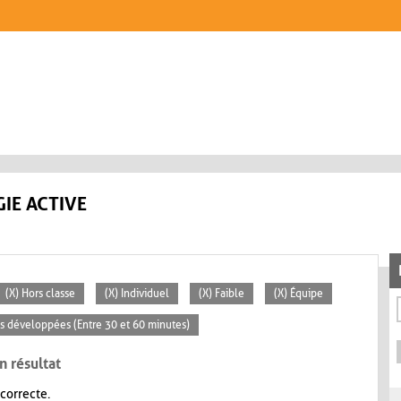
IE ACTIVE
(X) Hors classe
(X) Individuel
(X) Faible
(X) Équipe
tés développées (Entre 30 et 60 minutes)
n résultat
 correcte.