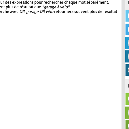
our des expressions pour rechercher chaque mot séparément.
nt plus de résultat que
"garage à vélo"
.
herche avec
OR
.
garage OR vélo
retournera souvent plus de résultat