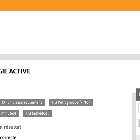
IE ACTIVE
(X) En classe seulement
(X) Petit groupe (< 30)
0 minutes)
(X) Individuel
n résultat
 correcte.