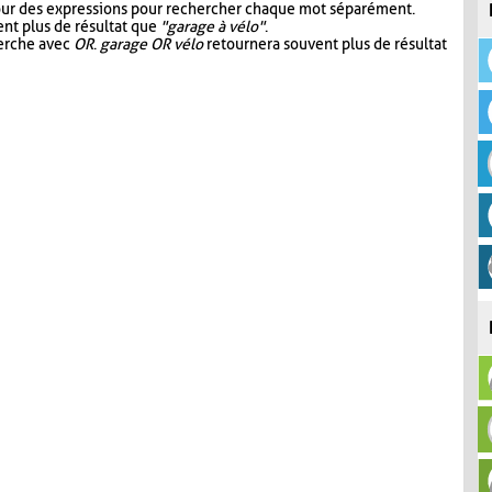
our des expressions pour rechercher chaque mot séparément.
nt plus de résultat que
"garage à vélo"
.
herche avec
OR
.
garage OR vélo
retournera souvent plus de résultat