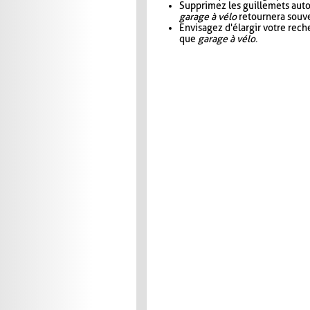
Supprimez les guillemets aut
garage à vélo
retournera souve
Envisagez d'élargir votre rec
que
garage à vélo
.