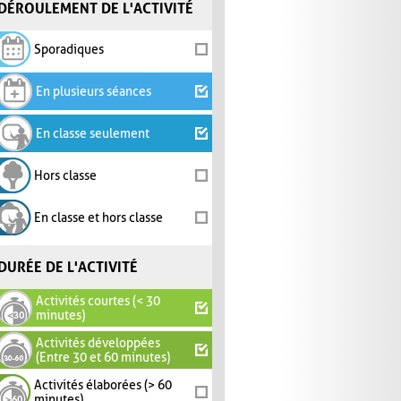
DÉROULEMENT DE L'ACTIVITÉ
Sporadiques
En plusieurs séances
En classe seulement
Hors classe
En classe et hors classe
DURÉE DE L'ACTIVITÉ
Activités courtes (< 30
minutes)
Activités développées
(Entre 30 et 60 minutes)
Activités élaborées (> 60
minutes)