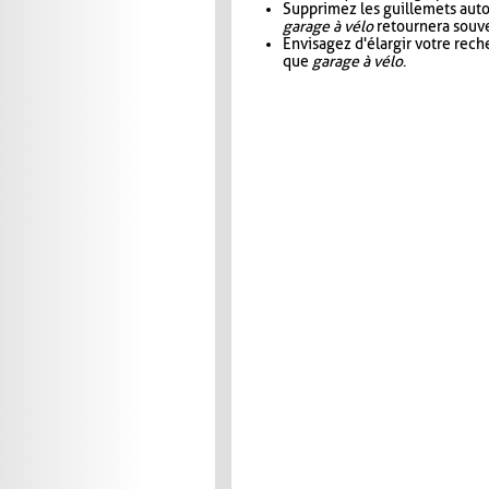
Supprimez les guillemets aut
garage à vélo
retournera souve
Envisagez d'élargir votre rec
que
garage à vélo
.