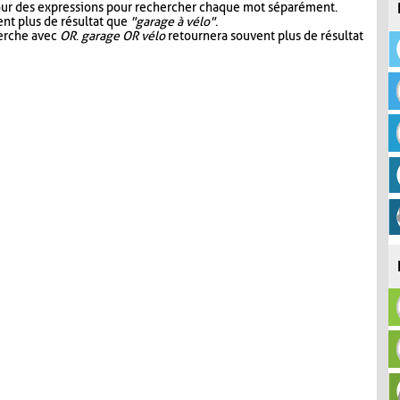
our des expressions pour rechercher chaque mot séparément.
nt plus de résultat que
"garage à vélo"
.
herche avec
OR
.
garage OR vélo
retournera souvent plus de résultat