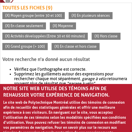
TOUTES LES FICHES (9)
(X) Moyen groupe (entre 30 et 100)
(X) En plusieurs séances
(X) En classe seulement
(X) Moyenne
(X) Activités développées (Entre 30 et 60 minutes)
(X) Hors classe
(X) Grand groupe (> 100)
(X) En classe et hors classe
Votre recherche n'a donné aucun résultat
Vérifiez que l'orthographe est correcte.
Supprimez les guillemets autour des expressions pour
rechercher chaque mot séparément.
garage à vélo
retournera
souvent plus de résultat que
"garage à vélo"
.
NOTRE SITE WEB UTILISE DES TÉMOINS AFIN DE
Envisagez d'élargir votre recherche avec
OR
.
garage OR vélo
retournera souvent plus de résultat que
garage à vélo
.
REHAUSSER VOTRE EXPÉRIENCE DE NAVIGATION.
Le site web de Polytechnique Montréal utilise des témoins de connexion
afin de recueillir des statistiques générales et offrir une meilleure
expérience à ses visiteurs. En naviguant sur le site, vous acceptez
l’utilisation de ces témoins selon les modalités spécifiées aux conditions
d’utilisation. Vous pouvez refuser les témoins de connexion en modifiant
vos paramètres de navigation. Pour en savoir plus sur le recours aux