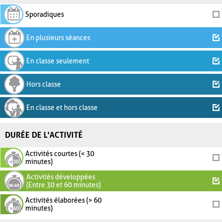
Sporadiques
En plusieurs séances
En classe seulement
Hors classe
En classe et hors classe
DURÉE DE L'ACTIVITÉ
Activités courtes (< 30
minutes)
Activités développées
(Entre 30 et 60 minutes)
Activités élaborées (> 60
minutes)