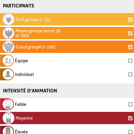
PARTICIPANTS
Petit groupe (< 30)
Moyen groupe (entre 30
et 100)
Grand groupe (> 100)
Équipe
Individuel
INTENSITÉ D'ANIMATION
Faible
Moyenne
Élevée