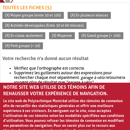
TOUTES LES FICHES (5)
(X) Moyen groupe (entre 30 et 100)
(X) En plusieurs séances
(X) Activités développées (Entre 30 et 60 minutes)
(X) En classe seulement
(X) Moyenne
(X) Grand groupe (> 100)
(X) Petit groupe (< 30)
Votre recherche n'a donné aucun résultat
Vérifiez que l'orthographe est correcte.
Supprimez les guillemets autour des expressions pour
rechercher chaque mot séparément.
garage à vélo
retournera
souvent plus de résultat que
"garage à vélo"
.
NOTRE SITE WEB UTILISE DES TÉMOINS AFIN DE
Envisagez d'élargir votre recherche avec
OR
.
garage OR vélo
retournera souvent plus de résultat que
garage à vélo
.
REHAUSSER VOTRE EXPÉRIENCE DE NAVIGATION.
Le site web de Polytechnique Montréal utilise des témoins de connexion
afin de recueillir des statistiques générales et offrir une meilleure
expérience à ses visiteurs. En naviguant sur le site, vous acceptez
l’utilisation de ces témoins selon les modalités spécifiées aux conditions
d’utilisation. Vous pouvez refuser les témoins de connexion en modifiant
vos paramètres de navigation. Pour en savoir plus sur le recours aux