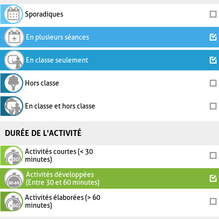
Sporadiques
En plusieurs séances
En classe seulement
Hors classe
En classe et hors classe
DURÉE DE L'ACTIVITÉ
Activités courtes (< 30
minutes)
Activités développées
(Entre 30 et 60 minutes)
Activités élaborées (> 60
minutes)