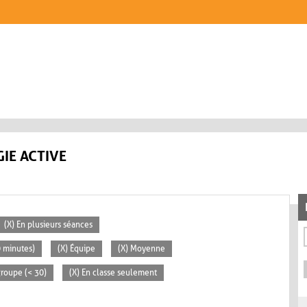
IE ACTIVE
(X) En plusieurs séances
0 minutes)
(X) Équipe
(X) Moyenne
 groupe (< 30)
(X) En classe seulement