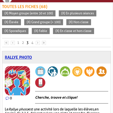
TOUTES LES FICHES (68)
(X) Moyen groupe (entre 30 et 100)
(X) En plusieurs séances
(X) Élevée
(X) Grand groupe (> 100)
(X) Hors classe
(X) Sporadiques
(X) Faible
(X) En classe et hors classe
PAGES
«
‹
1
2
3
4
›
»
RALLYE PHOTO
Cherche, trouve et clique !
0
Le
Rallye photo
est une activité lors de laquelle les élèves, en