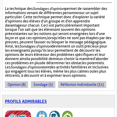
La technique des
Sondages d'opinion
permet de rassembler des
informations venant de différentes personnes sur un sujet
particulier. Cette technique permet donc d'explorer la variété
d'opinions des élèves d'un groupe et d'en apprendre
davantage sur chacun. Ceci est particulièrement important
lorsque l'on sait que les élèves ont souvent des opinions
préexistantes sur les notions qui seront enseignées lors d'une
leçon et que ces opinions, lorsqu'elles ne sont pas étayées par des
preuves, peuvent fausser ou bloquer le message pédagogique.
Ainsi, les
Sondages d'opinion
deviennent un outil précieux pour
les enseignants puisqu'ils leur permettent de découvrir les
opinions de leurs élèves sur des problèmes spécifiques et leur
donnent ainsi la possibilité de mieux choisir la manière d'aborder
ces problèmes en plus de déterminer les obstacles potentiels.
Les
Sondages d'opinion
sont des activités familières et inclusives
qui engagent tous les élèves, même les plus calmes ou les plus
réticents, à découvrir et à exprimer leurs opinions.
Opinion (8)
Sondage (5)
Réflexion individuelle (31)
PROFILS ADMIRABLES