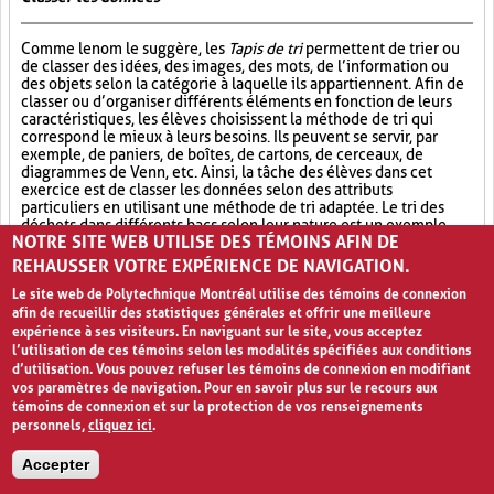
Comme le nom le suggère, les
Tapis de tri
permettent de trier ou
de classer des idées, des images, des mots, de l’information ou
des objets selon la catégorie à laquelle ils appartiennent. Afin de
classer ou d’organiser différents éléments en fonction de leurs
caractéristiques, les élèves choisissent la méthode de tri qui
correspond le mieux à leurs besoins. Ils peuvent se servir, par
exemple, de paniers, de boîtes, de cartons, de cerceaux, de
diagrammes de Venn, etc. Ainsi, la tâche des élèves dans cet
exercice est de classer les données selon des attributs
particuliers en utilisant une méthode de tri adaptée. Le tri des
déchets dans différents bacs selon leur nature est un exemple
NOTRE SITE WEB UTILISE DES TÉMOINS AFIN DE
d’activité correspondant aux
Tapis de tri
. Cette formule
pédagogique est bénéfique pour l’apprentissage, notamment
REHAUSSER VOTRE EXPÉRIENCE DE NAVIGATION.
chez les élèves plus visuels ou tactiles.
Le site web de Polytechnique Montréal utilise des témoins de connexion
afin de recueillir des statistiques générales et offrir une meilleure
Classement (3)
Manipulation (4)
Support (2)
expérience à ses visiteurs. En naviguant sur le site, vous acceptez
l’utilisation de ces témoins selon les modalités spécifiées aux conditions
PAGES
d’utilisation. Vous pouvez refuser les témoins de connexion en modifiant
vos paramètres de navigation. Pour en savoir plus sur le recours aux
«
‹
1
2
3
4
›
»
témoins de connexion et sur la protection de vos renseignements
personnels,
cliquez ici
.
Accepter