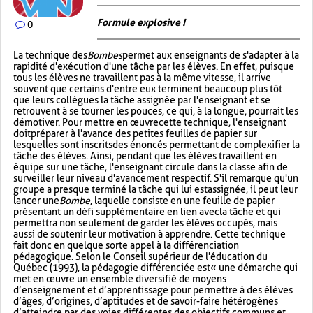
Formule explosive !
0
La technique des
Bombes
permet aux enseignants de s'adapter à la
rapidité d'exécution d'une tâche par les élèves. En effet, puisque
tous les élèves ne travaillent pas à la même vitesse, il arrive
souvent que certains d'entre eux terminent beaucoup plus tôt
que leurs collègues la tâche assignée par l'enseignant et se
retrouvent à se tourner les pouces, ce qui, à la longue, pourrait les
démotiver. Pour mettre en œuvre cette technique, l'enseignant
doit préparer à l'avance des petites feuilles de papier sur
lesquelles sont inscrits des énoncés permettant de complexifier la
tâche des élèves. Ainsi, pendant que les élèves travaillent en
équipe sur une tâche, l'enseignant circule dans la classe afin de
surveiller leur niveau d'avancement respectif. S'il remarque qu'un
groupe a presque terminé la tâche qui lui est assignée, il peut leur
lancer une
Bombe
, laquelle consiste en une feuille de papier
présentant un défi supplémentaire en lien avec la tâche et qui
permettra non seulement de garder les élèves occupés, mais
aussi de soutenir leur motivation à apprendre. Cette technique
fait donc en quelque sorte appel à la différenciation
pédagogique. Selon le Conseil supérieur de l'éducation du
Québec (1993), la pédagogie différenciée est « une démarche qui
met en œuvre un ensemble diversifié de moyens
d’enseignement et d’apprentissage pour permettre à des élèves
d’âges, d’origines, d’aptitudes et de savoir-faire hétérogènes
d’atteindre par des voies différentes des objectifs communs et,