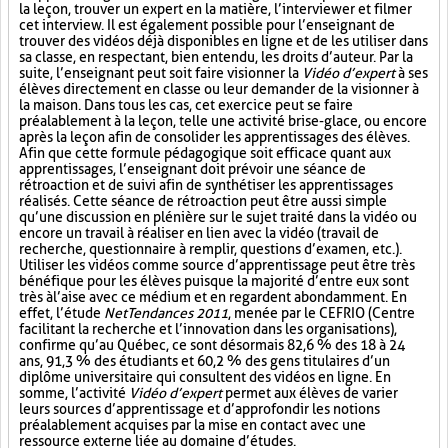
la leçon, trouver un expert en la matière, l’interviewer et filmer
cet interview. Il est également possible pour l’enseignant de
trouver des vidéos déjà disponibles en ligne et de les utiliser dans
sa classe, en respectant, bien entendu, les droits d’auteur. Par la
suite, l’enseignant peut soit faire visionner la
Vidéo d’expert
à ses
élèves directement en classe ou leur demander de la visionner à
la maison. Dans tous les cas, cet exercice peut se faire
préalablement à la leçon, telle une activité brise-glace, ou encore
après la leçon afin de consolider les apprentissages des élèves.
Afin que cette formule pédagogique soit efficace quant aux
apprentissages, l’enseignant doit prévoir une séance de
rétroaction et de suivi afin de synthétiser les apprentissages
réalisés. Cette séance de rétroaction peut être aussi simple
qu’une discussion en plénière sur le sujet traité dans la vidéo ou
encore un travail à réaliser en lien avec la vidéo (travail de
recherche, questionnaire à remplir, questions d’examen, etc.).
Utiliser les vidéos comme source d’apprentissage peut être très
bénéfique pour les élèves puisque la majorité d’entre eux sont
très à l’aise avec ce médium et en regardent abondamment. En
effet, l’étude
NetTendances 2011
, menée par le CEFRIO (Centre
facilitant la recherche et l’innovation dans les organisations),
confirme qu’au Québec, ce sont désormais 82,6 % des 18 à 24
ans, 91,3 % des étudiants et 60,2 % des gens titulaires d’un
diplôme universitaire qui consultent des vidéos en ligne. En
somme, l’activité
Vidéo d’expert
permet aux élèves de varier
leurs sources d’apprentissage et d’approfondir les notions
préalablement acquises par la mise en contact avec une
ressource externe liée au domaine d’études.