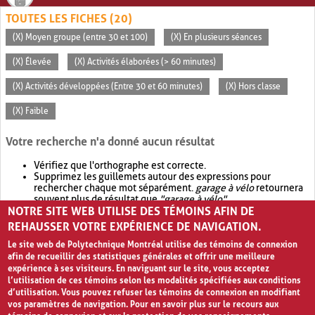
TOUTES LES FICHES (20)
(X) Moyen groupe (entre 30 et 100)
(X) En plusieurs séances
(X) Élevée
(X) Activités élaborées (> 60 minutes)
(X) Activités développées (Entre 30 et 60 minutes)
(X) Hors classe
(X) Faible
Votre recherche n'a donné aucun résultat
Vérifiez que l'orthographe est correcte.
Supprimez les guillemets autour des expressions pour
rechercher chaque mot séparément.
garage à vélo
retournera
souvent plus de résultat que
"garage à vélo"
.
NOTRE SITE WEB UTILISE DES TÉMOINS AFIN DE
Envisagez d'élargir votre recherche avec
OR
.
garage OR vélo
retournera souvent plus de résultat que
garage à vélo
.
REHAUSSER VOTRE EXPÉRIENCE DE NAVIGATION.
Le site web de Polytechnique Montréal utilise des témoins de connexion
afin de recueillir des statistiques générales et offrir une meilleure
expérience à ses visiteurs. En naviguant sur le site, vous acceptez
l’utilisation de ces témoins selon les modalités spécifiées aux conditions
d’utilisation. Vous pouvez refuser les témoins de connexion en modifiant
vos paramètres de navigation. Pour en savoir plus sur le recours aux