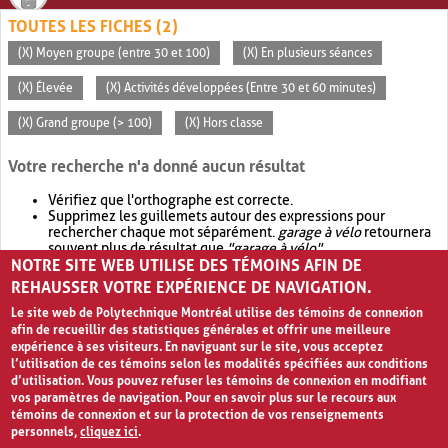
TOUTES LES FICHES (2)
(X) Moyen groupe (entre 30 et 100)
(X) En plusieurs séances
(X) Élevée
(X) Activités développées (Entre 30 et 60 minutes)
(X) Grand groupe (> 100)
(X) Hors classe
Votre recherche n'a donné aucun résultat
Vérifiez que l'orthographe est correcte.
Supprimez les guillemets autour des expressions pour
rechercher chaque mot séparément.
garage à vélo
retournera
souvent plus de résultat que
"garage à vélo"
.
NOTRE SITE WEB UTILISE DES TÉMOINS AFIN DE
Envisagez d'élargir votre recherche avec
OR
.
garage OR vélo
retournera souvent plus de résultat que
garage à vélo
.
REHAUSSER VOTRE EXPÉRIENCE DE NAVIGATION.
Le site web de Polytechnique Montréal utilise des témoins de connexion
afin de recueillir des statistiques générales et offrir une meilleure
expérience à ses visiteurs. En naviguant sur le site, vous acceptez
l’utilisation de ces témoins selon les modalités spécifiées aux conditions
d’utilisation. Vous pouvez refuser les témoins de connexion en modifiant
vos paramètres de navigation. Pour en savoir plus sur le recours aux
témoins de connexion et sur la protection de vos renseignements
personnels,
cliquez ici
.
Avis de confidentialité et conditions d’utilisation