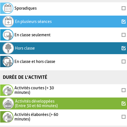
Sporadiques
En plusieurs séances
En classe seulement
Hors classe
En classe et hors classe
DURÉE DE L'ACTIVITÉ
Activités courtes (< 30
minutes)
Activités développées
(Entre 30 et 60 minutes)
Activités élaborées (> 60
minutes)