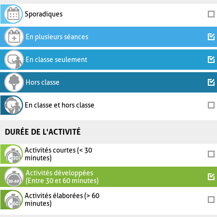
Sporadiques
En plusieurs séances
En classe seulement
Hors classe
En classe et hors classe
DURÉE DE L'ACTIVITÉ
Activités courtes (< 30
minutes)
Activités développées
(Entre 30 et 60 minutes)
Activités élaborées (> 60
minutes)