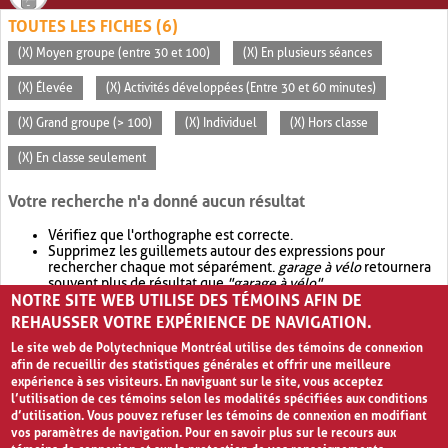
TOUTES LES FICHES (6)
(X) Moyen groupe (entre 30 et 100)
(X) En plusieurs séances
(X) Élevée
(X) Activités développées (Entre 30 et 60 minutes)
(X) Grand groupe (> 100)
(X) Individuel
(X) Hors classe
(X) En classe seulement
Votre recherche n'a donné aucun résultat
Vérifiez que l'orthographe est correcte.
Supprimez les guillemets autour des expressions pour
rechercher chaque mot séparément.
garage à vélo
retournera
souvent plus de résultat que
"garage à vélo"
.
NOTRE SITE WEB UTILISE DES TÉMOINS AFIN DE
Envisagez d'élargir votre recherche avec
OR
.
garage OR vélo
retournera souvent plus de résultat que
garage à vélo
.
REHAUSSER VOTRE EXPÉRIENCE DE NAVIGATION.
Le site web de Polytechnique Montréal utilise des témoins de connexion
afin de recueillir des statistiques générales et offrir une meilleure
expérience à ses visiteurs. En naviguant sur le site, vous acceptez
l’utilisation de ces témoins selon les modalités spécifiées aux conditions
d’utilisation. Vous pouvez refuser les témoins de connexion en modifiant
vos paramètres de navigation. Pour en savoir plus sur le recours aux