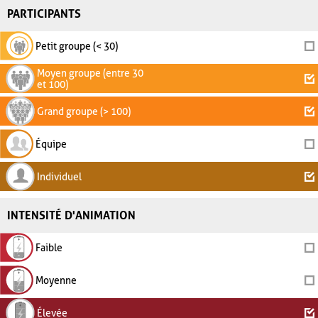
PARTICIPANTS
Petit groupe (< 30)
Moyen groupe (entre 30
et 100)
Grand groupe (> 100)
Équipe
Individuel
INTENSITÉ D'ANIMATION
Faible
Moyenne
Élevée