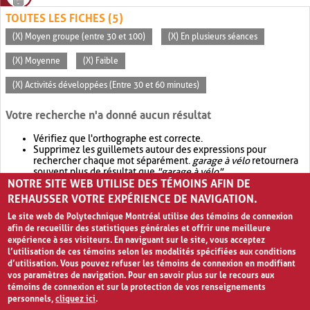
TOUTES LES FICHES (5)
(X) Moyen groupe (entre 30 et 100)
(X) En plusieurs séances
(X) Moyenne
(X) Faible
(X) Activités développées (Entre 30 et 60 minutes)
Votre recherche n'a donné aucun résultat
Vérifiez que l'orthographe est correcte.
Supprimez les guillemets autour des expressions pour
rechercher chaque mot séparément.
garage à vélo
retournera
souvent plus de résultat que
"garage à vélo"
.
NOTRE SITE WEB UTILISE DES TÉMOINS AFIN DE
Envisagez d'élargir votre recherche avec
OR
.
garage OR vélo
retournera souvent plus de résultat que
garage à vélo
.
REHAUSSER VOTRE EXPÉRIENCE DE NAVIGATION.
Le site web de Polytechnique Montréal utilise des témoins de connexion
afin de recueillir des statistiques générales et offrir une meilleure
expérience à ses visiteurs. En naviguant sur le site, vous acceptez
l’utilisation de ces témoins selon les modalités spécifiées aux conditions
d’utilisation. Vous pouvez refuser les témoins de connexion en modifiant
vos paramètres de navigation. Pour en savoir plus sur le recours aux
témoins de connexion et sur la protection de vos renseignements
personnels,
cliquez ici
.
Avis de confidentialité et conditions d’utilisation