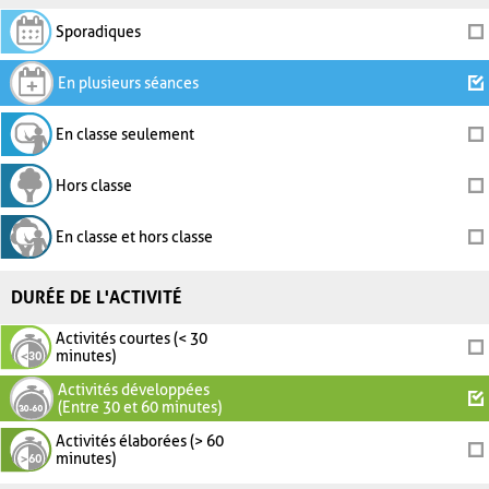
Sporadiques
En plusieurs séances
En classe seulement
Hors classe
En classe et hors classe
DURÉE DE L'ACTIVITÉ
Activités courtes (< 30
minutes)
Activités développées
(Entre 30 et 60 minutes)
Activités élaborées (> 60
minutes)