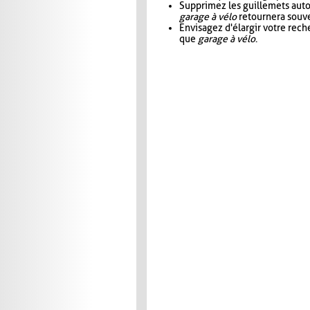
Supprimez les guillemets aut
garage à vélo
retournera souve
Envisagez d'élargir votre rec
que
garage à vélo
.