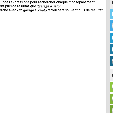
our des expressions pour rechercher chaque mot séparément.
nt plus de résultat que
"garage à vélo"
.
herche avec
OR
.
garage OR vélo
retournera souvent plus de résultat