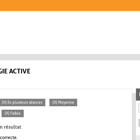
IE ACTIVE
(X) En plusieurs séances
(X) Moyenne
(X) Faible
n résultat
 correcte.