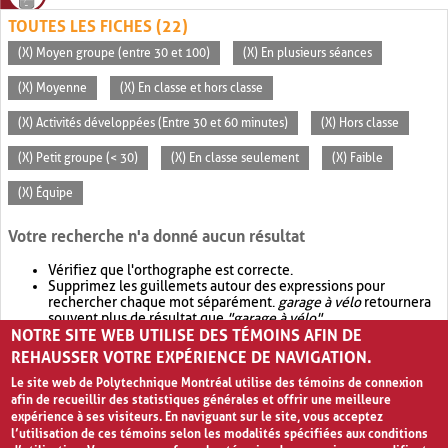
TOUTES LES FICHES (22)
(X) Moyen groupe (entre 30 et 100)
(X) En plusieurs séances
(X) Moyenne
(X) En classe et hors classe
(X) Activités développées (Entre 30 et 60 minutes)
(X) Hors classe
(X) Petit groupe (< 30)
(X) En classe seulement
(X) Faible
(X) Équipe
Votre recherche n'a donné aucun résultat
Vérifiez que l'orthographe est correcte.
Supprimez les guillemets autour des expressions pour
rechercher chaque mot séparément.
garage à vélo
retournera
souvent plus de résultat que
"garage à vélo"
.
NOTRE SITE WEB UTILISE DES TÉMOINS AFIN DE
Envisagez d'élargir votre recherche avec
OR
.
garage OR vélo
retournera souvent plus de résultat que
garage à vélo
.
REHAUSSER VOTRE EXPÉRIENCE DE NAVIGATION.
Le site web de Polytechnique Montréal utilise des témoins de connexion
afin de recueillir des statistiques générales et offrir une meilleure
expérience à ses visiteurs. En naviguant sur le site, vous acceptez
l’utilisation de ces témoins selon les modalités spécifiées aux conditions