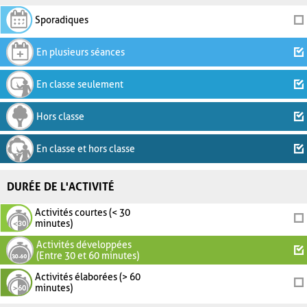
Sporadiques
En plusieurs séances
En classe seulement
Hors classe
En classe et hors classe
DURÉE DE L'ACTIVITÉ
Activités courtes (< 30
minutes)
Activités développées
(Entre 30 et 60 minutes)
Activités élaborées (> 60
minutes)