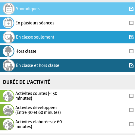
Sporadiques
En plusieurs séances
En classe seulement
Hors classe
En classe et hors classe
DURÉE DE L'ACTIVITÉ
Activités courtes (< 30
minutes)
Activités développées
(Entre 30 et 60 minutes)
Activités élaborées (> 60
minutes)