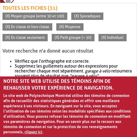
TOUTES LES FICHES (31)
(X) Moyen groupe (entre 30 et 100)
(X) Sporadiques
(X) En classe et hors classe
(X) Moyenne
(X) En classe seulement
(X) Petit groupe (< 30)
(X) Individuel
Votre recherche n'a donné aucun résultat
Vérifiez que l'orthographe est correcte.
Supprimez les guillemets autour des expressions pour
rechercher chaque mot séparément.
garage à vélo
retournera
souvent plus de résultat que
"garage à vélo"
.
NOTRE SITE WEB UTILISE DES TÉMOINS AFIN DE
Envisagez d'élargir votre recherche avec
OR
.
garage OR vélo
retournera souvent plus de résultat que
garage à vélo
.
REHAUSSER VOTRE EXPÉRIENCE DE NAVIGATION.
Le site web de Polytechnique Montréal utilise des témoins de connexion
afin de recueillir des statistiques générales et offrir une meilleure
expérience à ses visiteurs. En naviguant sur le site, vous acceptez
l’utilisation de ces témoins selon les modalités spécifiées aux conditions
d’utilisation. Vous pouvez refuser les témoins de connexion en modifiant
vos paramètres de navigation. Pour en savoir plus sur le recours aux
témoins de connexion et sur la protection de vos renseignements
personnels,
cliquez ici
.
Avis de confidentialité et conditions d’utilisation