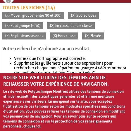
TOUTES LES FICHES (14)
(X) Moyen groupe (entre 30 et 100)
(X) Sporadiques
(X) Petit groupe (< 30)
(X) En classe et hors classe
(X) En plusieurs séances
(X) Hors classe
(X) Élevée
Votre recherche n'a donné aucun résultat
Vérifiez que l'orthographe est correcte.
Supprimez les guillemets autour des expressions pour
rechercher chaque mot séparément.
garage à vélo
retournera
souvent plus de résultat que
"garage à vélo"
.
NOTRE SITE WEB UTILISE DES TÉMOINS AFIN DE
Envisagez d'élargir votre recherche avec
OR
.
garage OR vélo
retournera souvent plus de résultat que
garage à vélo
.
REHAUSSER VOTRE EXPÉRIENCE DE NAVIGATION.
Le site web de Polytechnique Montréal utilise des témoins de connexion
afin de recueillir des statistiques générales et offrir une meilleure
expérience à ses visiteurs. En naviguant sur le site, vous acceptez
l’utilisation de ces témoins selon les modalités spécifiées aux conditions
d’utilisation. Vous pouvez refuser les témoins de connexion en modifiant
vos paramètres de navigation. Pour en savoir plus sur le recours aux
témoins de connexion et sur la protection de vos renseignements
personnels,
cliquez ici
.
Avis de confidentialité et conditions d’utilisation