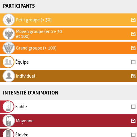
PARTICIPANTS
Petit groupe (< 30)
Moyen groupe (entre 30
et 100)
Grand groupe (> 100)
Équipe
Individuel
INTENSITÉ D'ANIMATION
Faible
Moyenne
Élevée