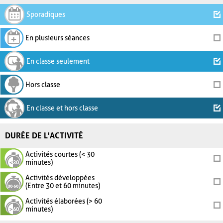
Sporadiques
En plusieurs séances
En classe seulement
Hors classe
En classe et hors classe
DURÉE DE L'ACTIVITÉ
Activités courtes (< 30
minutes)
Activités développées
(Entre 30 et 60 minutes)
Activités élaborées (> 60
minutes)