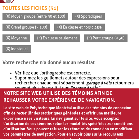
TOUTES LES FICHES (31)
(X) Moyen groupe (entre 30 et 100)
(X) Sporadiques
(X) Grand groupe (> 100)
(X) En classe et hors classe
(X) Moyenne
(X) En classe seulement
(X) Petit groupe (< 30)
(X) Individuel
Votre recherche n'a donné aucun résultat
Vérifiez que l'orthographe est correcte.
Supprimez les guillemets autour des expressions pour
rechercher chaque mot séparément.
garage à vélo
retournera
souvent plus de résultat que
"garage à vélo"
.
NOTRE SITE WEB UTILISE DES TÉMOINS AFIN DE
Envisagez d'élargir votre recherche avec
OR
.
garage OR vélo
retournera souvent plus de résultat que
garage à vélo
.
REHAUSSER VOTRE EXPÉRIENCE DE NAVIGATION.
Le site web de Polytechnique Montréal utilise des témoins de connexion
afin de recueillir des statistiques générales et offrir une meilleure
expérience à ses visiteurs. En naviguant sur le site, vous acceptez
l’utilisation de ces témoins selon les modalités spécifiées aux conditions
d’utilisation. Vous pouvez refuser les témoins de connexion en modifiant
vos paramètres de navigation. Pour en savoir plus sur le recours aux