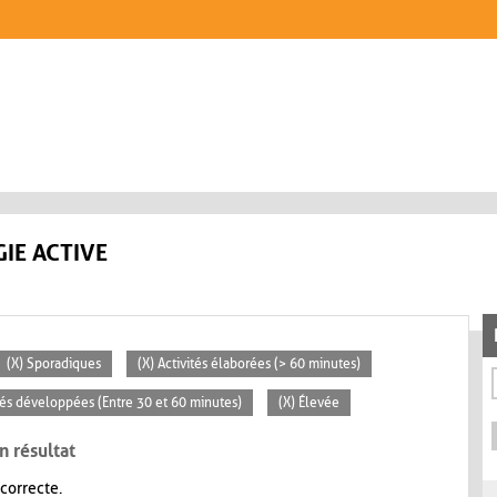
IE ACTIVE
(X) Sporadiques
(X) Activités élaborées (> 60 minutes)
ités développées (Entre 30 et 60 minutes)
(X) Élevée
n résultat
 correcte.