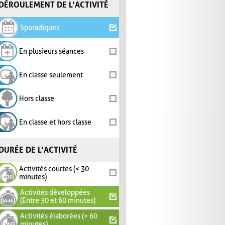
DÉROULEMENT DE L'ACTIVITÉ
Sporadiques
En plusieurs séances
En classe seulement
Hors classe
En classe et hors classe
DURÉE DE L'ACTIVITÉ
Activités courtes (< 30
minutes)
Activités développées
(Entre 30 et 60 minutes)
Activités élaborées (> 60
minutes)