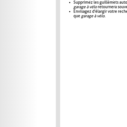
Supprimez les guillemets aut
garage à vélo
retournera souve
Envisagez d'élargir votre rec
que
garage à vélo
.