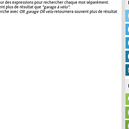
our des expressions pour rechercher chaque mot séparément.
nt plus de résultat que
"garage à vélo"
.
herche avec
OR
.
garage OR vélo
retournera souvent plus de résultat