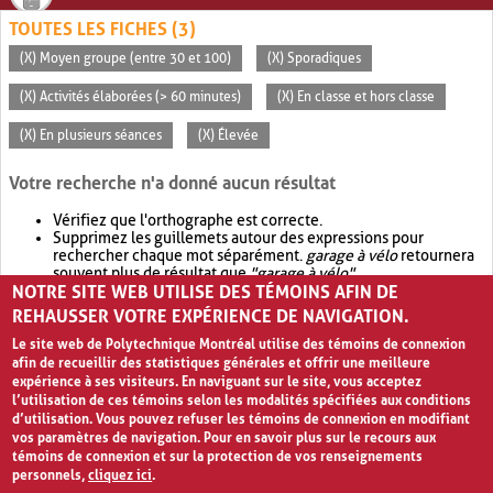
TOUTES LES FICHES (3)
(X) Moyen groupe (entre 30 et 100)
(X) Sporadiques
(X) Activités élaborées (> 60 minutes)
(X) En classe et hors classe
(X) En plusieurs séances
(X) Élevée
Votre recherche n'a donné aucun résultat
Vérifiez que l'orthographe est correcte.
Supprimez les guillemets autour des expressions pour
rechercher chaque mot séparément.
garage à vélo
retournera
souvent plus de résultat que
"garage à vélo"
.
NOTRE SITE WEB UTILISE DES TÉMOINS AFIN DE
Envisagez d'élargir votre recherche avec
OR
.
garage OR vélo
retournera souvent plus de résultat que
garage à vélo
.
REHAUSSER VOTRE EXPÉRIENCE DE NAVIGATION.
Le site web de Polytechnique Montréal utilise des témoins de connexion
afin de recueillir des statistiques générales et offrir une meilleure
expérience à ses visiteurs. En naviguant sur le site, vous acceptez
l’utilisation de ces témoins selon les modalités spécifiées aux conditions
d’utilisation. Vous pouvez refuser les témoins de connexion en modifiant
vos paramètres de navigation. Pour en savoir plus sur le recours aux
témoins de connexion et sur la protection de vos renseignements
personnels,
cliquez ici
.
Avis de confidentialité et conditions d’utilisation