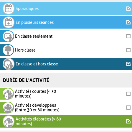
Sporadiques
En plusieurs séances
En classe seulement
Hors classe
En classe et hors classe
DURÉE DE L'ACTIVITÉ
Activités courtes (< 30
minutes)
Activités développées
(Entre 30 et 60 minutes)
Activités élaborées (> 60
minutes)