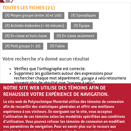
TOUTES LES FICHES (21)
(X) Moyen groupe (entre 30 et 100)
(X) Sporadiques
(X) Activités élaborées (> 60 minutes)
(X) Équipe
(X) En classe et hors classe
(X) En classe seulement
(X) Petit groupe (< 30)
(X) Faible
Votre recherche n'a donné aucun résultat
Vérifiez que l'orthographe est correcte.
Supprimez les guillemets autour des expressions pour
rechercher chaque mot séparément.
garage à vélo
retournera
souvent plus de résultat que
"garage à vélo"
.
NOTRE SITE WEB UTILISE DES TÉMOINS AFIN DE
Envisagez d'élargir votre recherche avec
OR
.
garage OR vélo
retournera souvent plus de résultat que
garage à vélo
.
REHAUSSER VOTRE EXPÉRIENCE DE NAVIGATION.
Le site web de Polytechnique Montréal utilise des témoins de connexion
afin de recueillir des statistiques générales et offrir une meilleure
expérience à ses visiteurs. En naviguant sur le site, vous acceptez
l’utilisation de ces témoins selon les modalités spécifiées aux conditions
d’utilisation. Vous pouvez refuser les témoins de connexion en modifiant
vos paramètres de navigation. Pour en savoir plus sur le recours aux