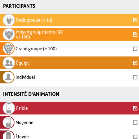
PARTICIPANTS
Petit groupe (< 30)
Moyen groupe (entre 30
et 100)
Grand groupe (> 100)
Équipe
Individuel
INTENSITÉ D'ANIMATION
Faible
Moyenne
Élevée