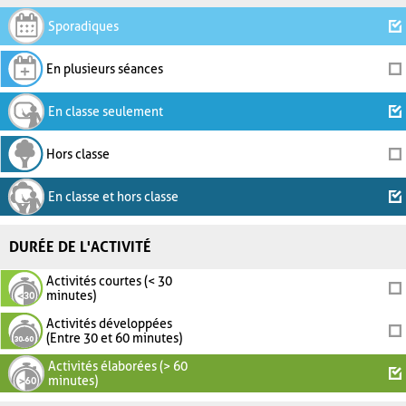
Sporadiques
En plusieurs séances
En classe seulement
Hors classe
En classe et hors classe
DURÉE DE L'ACTIVITÉ
Activités courtes (< 30
minutes)
Activités développées
(Entre 30 et 60 minutes)
Activités élaborées (> 60
minutes)